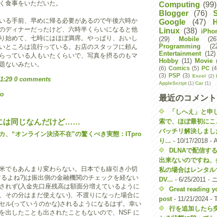
く食事をいただいた。
Computing
(99)
Blogger
(76)
いる手前、早めに帰る必要があるので午後六時か
Google
(47)
のディナーだったけど、六時半くらいになると他
Linux
(38)
iPho
り始めて、七時にはほぼ満席。やっぱり、おいし
(29)
Mobile
(26
Programming
(2
いところは流行っている。お店のスタッフに頼ん
Entertainment
(12)
らっている人もいたくらいで、写真を摂るのもマ
Hobby
(11)
Movie
題ないみたい。
(6)
Comics
(5)
PC
(4
(3)
PSP
(3)
Excel
(2)
11:29
0 comments
AppleScript
(1)
Car
(1)
to
最近のコメント
「しへえ」と申しま
索で、ほぼ最初にこ
には同じなんだけど……
バッチリ解決しまし
、“オンライン決済不在”の驚くべき実態：ITpro
り...
- 10/17/2018
- 
DLNAで配信する
出来ないのですね、
米でもあんまり変わらない。日本でも線引き小切
私の場合はレンタル
するよね?)は振出側の金融機関のチェックを経ない
DV...
- 6/25/2011
- 
されず(入金先口座残高は額面分増えているように
Great reading y
、その分はまだ使えない)、不渡りになった場合に
post
- 11/21/2024
- 
セル(っていうのかな)されるようになるはず。幸い
行を追加したら
を出したことも出されたこともないので、NSF に