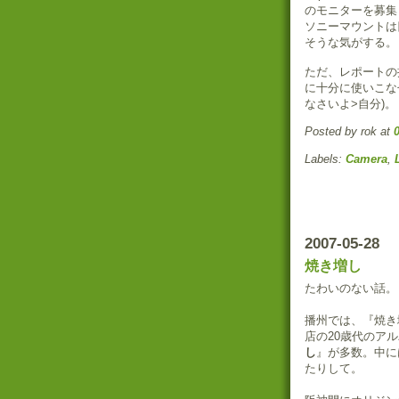
のモニターを募集
ソニーマウントは
そうな気がする。
ただ、レポートの
に十分に使いこな
なさいよ>自分)。
Posted by rok
at
Labels:
Camera
,
2007-05-28
焼き増し
たわいのない話。
播州では、『焼き
店の20歳代のア
し
』が多数。中に
たりして。