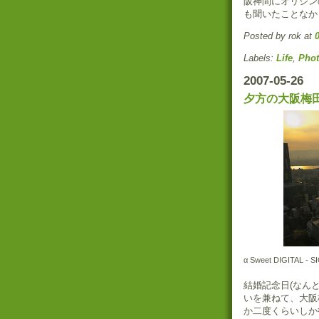
阪神間にオリジン
も聞いたことなか
Posted by rok
at
Labels:
Life
,
Pho
2007-05-26
夕方の大阪梅
α Sweet DIGITAL - 
結婚記念日(なん
いを兼ねて、大阪
か二度くらいしか