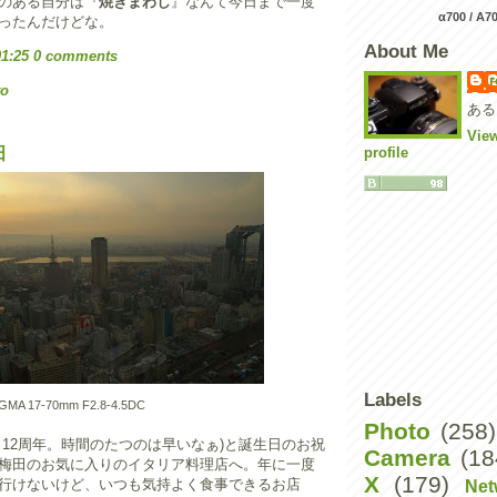
のある自分は『
焼きまわし
』なんて今日まで一度
α700 / A7
ったんだけどな。
About Me
01:25
0 comments
r
to
ある
Vie
profile
田
Labels
SIGMA 17-70mm F2.8-4.5DC
Photo
(258)
と12周年。時間のたつのは早いなぁ)と誕生日のお祝
Camera
(18
梅田のお気に入りのイタリア料理店へ。年に一度
X
(179)
行けないけど、いつも気持よく食事できるお店
Net