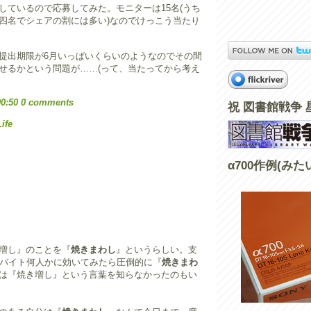
しているので応募してみた。モニターは15名(うち
四名でシェアの割には多い)なのでけっこう当たり
提出期限が6月いっぱいくらいのようなのでその間
せるかという問題が……(って、当たってから考え
00:50
0 comments
祝 図書館戦争 
Life
α700作例(みた
増し』のことを『
焼きまわし
』というらしい。支
ルバイト何人かに効いてみたら圧倒的に『
焼きまわ
は『焼き増し』という言葉を知らなかったのもい