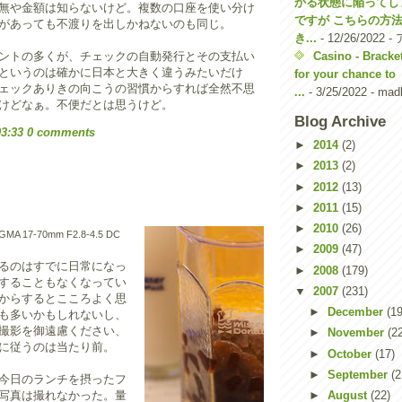
かる状態に陥ってし
無や金額は知らないけど。複数の口座を使い分け
ですが こちらの方
があっても不渡りを出しかねないのも同じ。
き...
- 12/26/2022
-
Casino - Bracke
ントの多くが、チェックの自動発行とその支払い
というのは確かに日本と大きく違うみたいだけ
for your chance to
ェックありきの向こうの習慣からすれば全然不思
...
- 3/25/2022
- madl
けどなぁ。不便だとは思うけど。
Blog Archive
03:33
0 comments
►
2014
(2)
►
2013
(2)
►
2012
(13)
►
2011
(15)
►
2010
(26)
SIGMA 17-70mm F2.8-4.5 DC
►
2009
(47)
るのはすでに日常になっ
►
2008
(179)
することもなくなってい
▼
2007
(231)
からするとこころよく思
►
December
(19
も多いかもしれないし、
撮影を御遠慮ください、
►
November
(2
に従うのは当たり前。
►
October
(17)
►
September
(2
今日のランチを摂ったフ
写真は撮れなかった。量
►
August
(22)