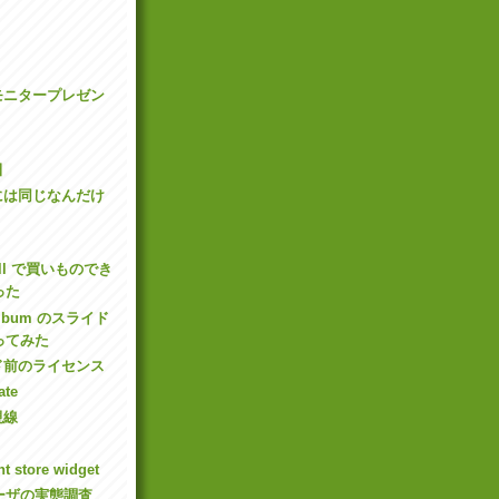
8 モニタープレゼン
田
には同じなんだけ
Dell で買いものでき
った
 Album のスライド
ってみた
ド前のライセンス
ate
視線
t store widget
ユーザの実態調査