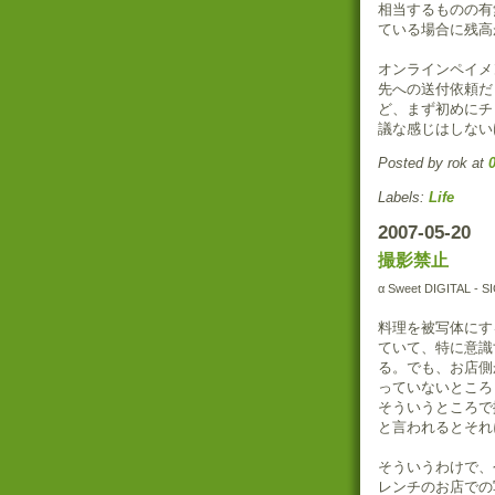
相当するものの有
ている場合に残高
オンラインペイメ
先への送付依頼だ
ど、まず初めにチ
議な感じはしない
Posted by rok
at
Labels:
Life
2007-05-20
撮影禁止
α Sweet DIGITAL - 
料理を被写体にす
ていて、特に意識
る。でも、お店側
っていないところ
そういうところで
と言われるとそれ
そういうわけで、
レンチのお店での