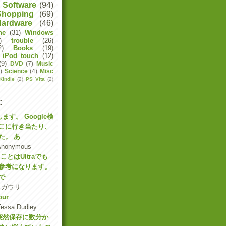
Software
(94)
Shopping
(69)
Hardware
(46)
ne
(31)
Windows
)
trouble
(26)
2)
Books
(19)
iPod touch
(12)
(9)
DVD
(7)
Music
)
Science
(4)
Misc
Kindle
(2)
PS Vita
(2)
:
す。 Google検
こに行き当たり、
た。 あ
Anonymous
ことはUltraでも
参考になります。
で
ニガウリ
our
Tessa Dudley
突然保存に数分か