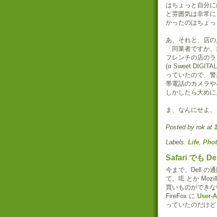
はちょっと自分に
と雰囲気は非常に
かったのはちょっ
あ、それと、店の
「同業者ですか、
フレンチの店のラ
(α Sweet D
っていたので、警
帯電話のカメラや
しかしたら大めに
ま、なんにせよ、
Posted by rok
at
Labels:
Life
,
Pho
Safari でも
今まで、Dell 
て、IE とか Mo
買いものができない
FireFox に
User-A
っていたのだけど