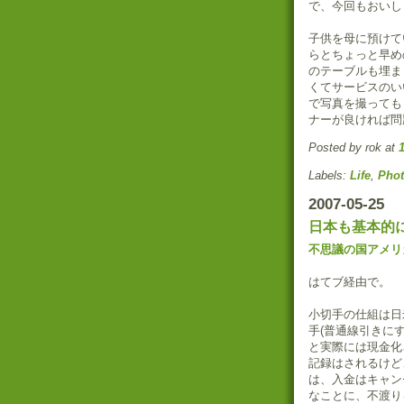
で、今回もおいし
子供を母に預けて
らとちょっと早め
のテーブルも埋ま
くてサービスのい
で写真を撮っても
ナーが良ければ問
Posted by rok
at
Labels:
Life
,
Pho
2007-05-25
日本も基本的
不思議の国アメリカ
はてブ経由で。
小切手の仕組は日
手(普通線引きに
と実際には現金化
記録はされるけど
は、入金はキャン
なことに、不渡り