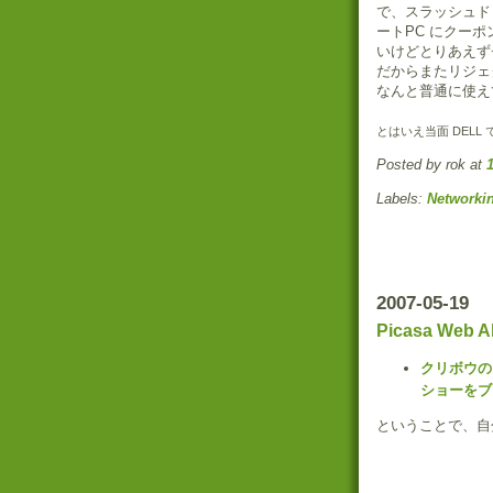
で、スラッシュド
ートPC にクー
いけどとりあえずチ
だからまたリジェ
なんと普通に使え
とはいえ当面 DEL
Posted by rok
at
Labels:
Networki
2007-05-19
Picasa W
クリボウの B
ショーをブ
ということで、自