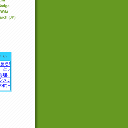
bum
Badge
 Wiki
arch (JP)