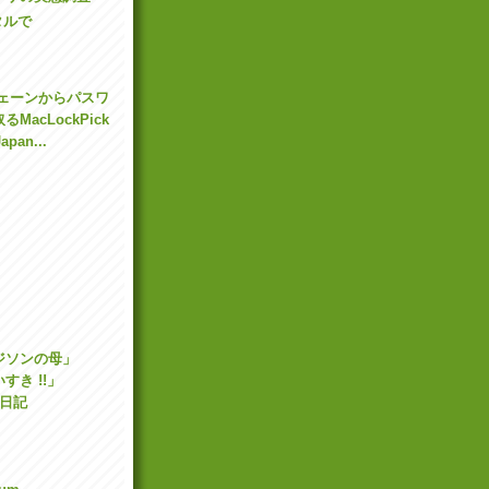
タルで
チェーンからパスワ
MacLockPick
apan...
ジソンの母」
すき !!」
読日記