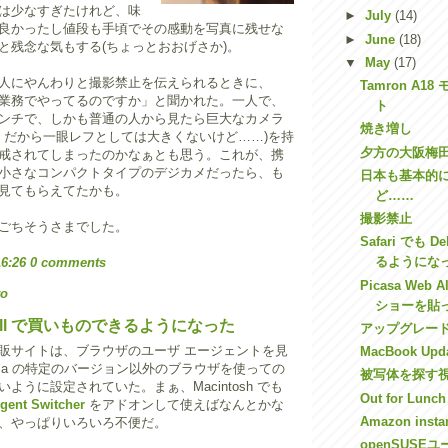
は少なすぎたけれど、味
►
July
(14)
良かったし値段も手頃でその感動を写真に残せな
►
June
(18)
と残念な気もする(ちょっとおおげさか)。
▼
May
(17)
人にやんわりと撮影禁止を伝えられるときに、
Tamron A1
業務でやってるのですか」と聞かれた。一人で、
ト
ンチで、しかも普通の人から見たら巨大なカメラ
焼き増し
IGITAL だから一眼レフとしては大きくないけど……)を持
夕方の大阪梅
戒されてしまったのかなぁとも思う。これが、携
小さなコンパクトタイプのデジカメだったら、も
日本も基本的
見てもらえてたかも。
ど……
撮影禁止
ごちそうさまでした。
Safari でも 
るようにな
16:26
0 comments
Picasa Web
to
ショーを貼
 Dell で買いものできるようになった
アップグレー
の通販サイトは、ブラウザのユーザ エージェントを見
MacBook Upd
zilla の特定のバージョン以外のブラウザを使っての
被写体を探す
ように設定されていた。まぁ、Macintosh でも
Out for Lunch
gent Switcher
をアドオンして使えばなんとかな
Amazon instan
、やっぱりいろいろ不便だ。
openSUSE