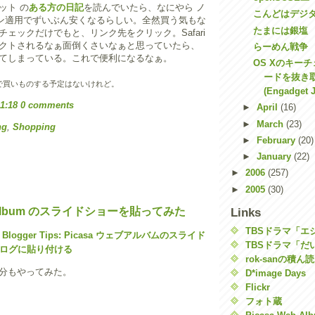
ット の
ある方の日記
を読んでいたら、なにやら ノ
こんどはデジ
ポン適用でずいぶん安くなるらしい。全然買う気もな
たまには銀塩
ェックだけでもと、リンク先をクリック。Safari
クトされるなぁ面倒くさいなぁと思っていたら、
らーめん戦争
てしまっている。これで便利になるなぁ。
OS Xのキー
ードを抜き取る
L で買いものする予定はないけれど。
(Engadget J
11:18
0 comments
►
April
(16)
►
March
(23)
ng
,
Shopping
►
February
(20)
►
January
(22)
►
2006
(257)
►
2005
(30)
eb Album のスライドショーを貼ってみた
Links
TBSドラマ「エ
logger Tips: Picasa ウェブアルバムのスライド
TBSドラマ「だい
ログに貼り付ける
rok-sanの積ん
分もやってみた。
D*image Days
Flickr
フォト蔵