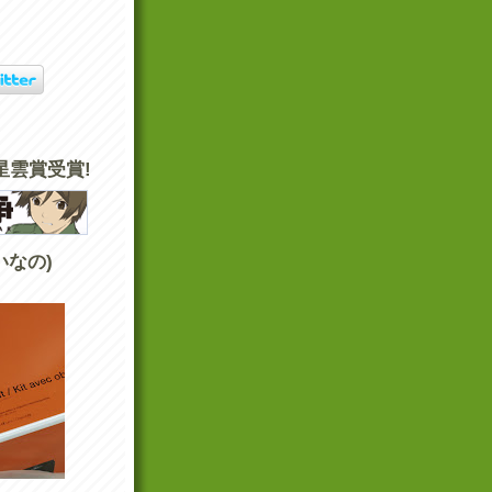
星雲賞受賞!
いなの)