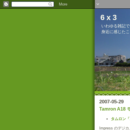
6 x 3
いわゆる雑記で
身近に感じたこ
2007-05-29
Tamron A
タムロン「AF
Impress の