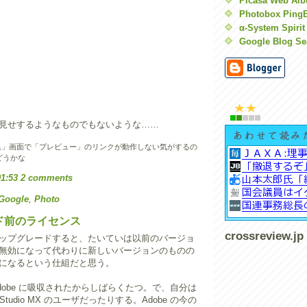
Picasa Web Al
Photobox Ping
α-System Spirit
Google Blog Se
見せするようなものでもないような……
稿を編集」画面で「プレビュー」のリンクが動作しない気がするの
どうかな
01:53
2 comments
Google
,
Photo
ド前のライセンス
crossreview.jp
ップグレードすると、たいていは以前のバージョ
無効になって代わりに新しいバージョンのものの
になるという仕組だと思う。
 が Adobe に吸収されたからしばらくたつ。で、自分は
ia Studio MX のユーザだったりする。Adobe の今の