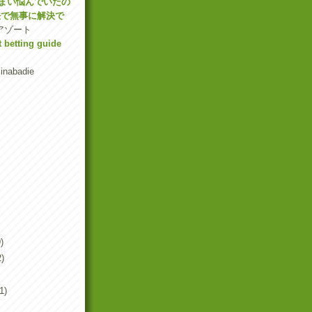
まい悩んでいたの
法で無事に解決で
 アゾート
t betting guide
inabadie
)
2)
1)