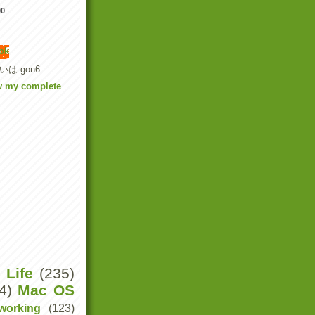
00
ok
いは gon6
w my complete
Life
(235)
4)
Mac OS
working
(123)